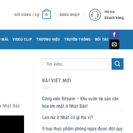
Hỗ trợ
0
GIỎ HÀNG /
0
₫
ĐĂNG NHẬP
khách hàng
 MÃI
VIDEO CLIP
THƯƠNG HIỆU
TRUYỀN THÔNG
ĐỐI TÁC
BÀI VIẾT MỚI
Công viên Ritsurin – Khu vườn tài sản văn
a Nhật Bản.
hóa lớn nhất ở Nhật Bản!
Leo núi ở Nhật có gì thú vị?
9 loại thực phẩm phòng ngừa được đột quỵ