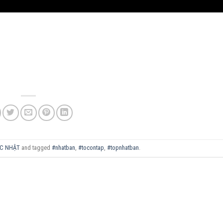
C NHẬT
and tagged
#nhatban
,
#tocontap
,
#topnhatban
.