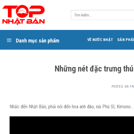
Skip
to
Tìm
content
kiếm:
Danh mục sản phẩm
VỀ NƯỚC NHẬT
SẢN PHẨ
Những nét đặc trưng thú
POSTED ON
19
Nhắc đến Nhật Bản, phải nói đến hoa anh đào, núi Phú Sĩ, Kimono…