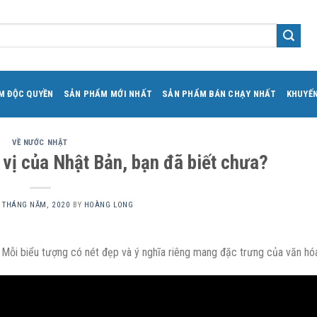
M ĐỘC QUYỀN
SẢN PHẨM MỚI NHẤT
SẢN PHẨM BÁN CHẠY NHẤT
KHUYẾN
VỀ NƯỚC NHẬT
 vị của Nhật Bản, bạn đã biết chưa?
 THÁNG NĂM, 2020
BY
HOÀNG LONG
 Mỗi biểu tượng có nét đẹp và ý nghĩa riêng mang đặc trưng của văn hó