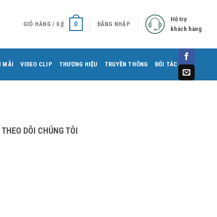
Hỗ trợ
0
GIỎ HÀNG /
0
₫
ĐĂNG NHẬP
khách hàng
 MÃI
VIDEO CLIP
THƯƠNG HIỆU
TRUYỀN THÔNG
ĐỐI TÁC
THEO DÕI CHÚNG TÔI