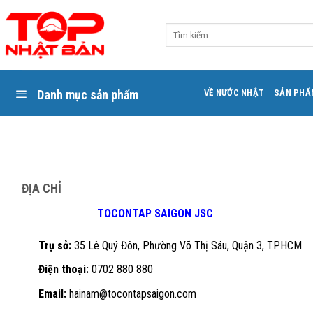
Skip
to
Tìm
content
kiếm:
Danh mục sản phẩm
VỀ NƯỚC NHẬT
SẢN PHẨ
ĐỊA CHỈ
TOCONTAP SAIGON JSC
Trụ sở:
35 Lê Quý Đôn, Phường Võ Thị Sáu, Quận 3, TPHCM
Điện thoại:
0702 880 880
Email:
hainam@tocontapsaigon.com