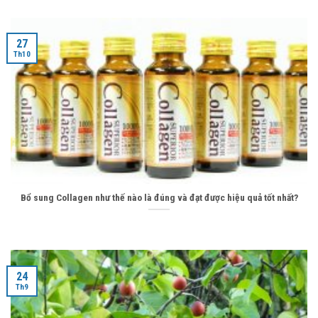
27
Th10
Bổ sung Collagen như thế nào là đúng và đạt được hiệu quả tốt nhất?
24
Th9