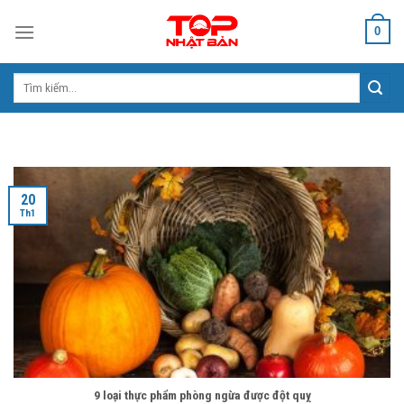
Skip
0
to
content
Tìm
kiếm:
20
Th1
9 loại thực phẩm phòng ngừa được đột quỵ