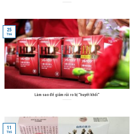
25
Th6
Làm sao để giảm rủi ro bị “huyết khối”
11
Th5