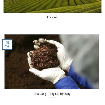
Trà xanh
05
Th1
Địa Long – Đẩy Lùi Đột Quỵ