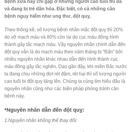
bệnh xưa nay chỉ gặp ở những người cao tuổi thì đã
và đang bị trẻ dần hóa. Đặc biệt, có cả những căn
bệnh nguy hiểm như ung thư, đột quỵ.
Theo thông kê, số lượng bệnh nhân mắc đột quỵ thì 20%
do vỡ mạch máu và 80% còn lại do cục máu đông hình
thành gây tắc mạch máu. Vậy nguyên nhân chính dẫn đến
đột quỵ vẫn là do mạch máu theo năm tháng bị “Bẩn” bởi
nhiều nguyên nhân khác nhau dẫn đến hình thành cục
máu đông gây tắc nghẽn. Dạo gần đây, khi miền Bắc nước
ta đang chịu những đợt rét đậm, rét hại thì số lượng người
cao tuổi bị đột quỵ tăng lên. Chúng ta cùng tìm hiểu đâu là
nguyên nhân cũng như các biện pháp phòng tránh căn
bệnh này.
*Nguyên nhân dẫn đến đột quỵ:
1.Nguyên nhân không thể thay đổi: