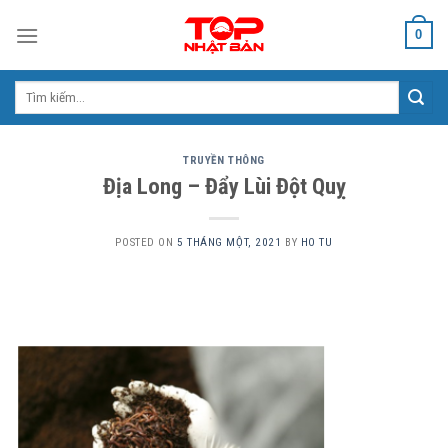
Skip
0
to
content
Tìm
kiếm:
TRUYỀN THÔNG
Địa Long – Đẩy Lùi Đột Quỵ
POSTED ON
5 THÁNG MỘT, 2021
BY
HO TU