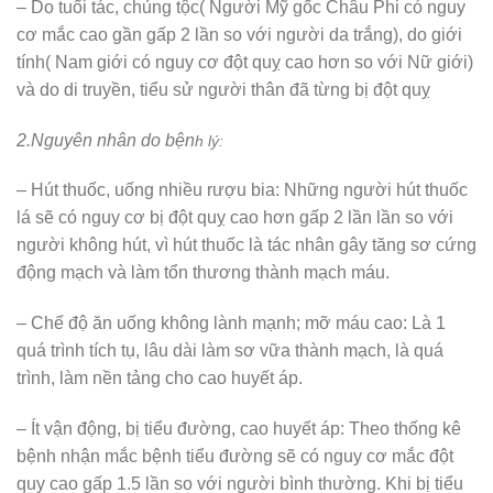
– Do tuổi tác, chủng tộc( Người Mỹ gốc Châu Phi có nguy
cơ mắc cao gần gấp 2 lần so với người da trắng), do giới
tính( Nam giới có nguy cơ đột quỵ cao hơn so với Nữ giới)
và do di truyền, tiểu sử người thân đã từng bị đột quỵ
2.Nguyên nhân do bện
h lý:
– Hút thuốc, uống nhiều rượu bia: Những người hút thuốc
lá sẽ có nguy cơ bị đột quỵ cao hơn gấp 2 lần lần so với
người không hút, vì hút thuốc là tác nhân gây tăng sơ cứng
động mạch và làm tổn thương thành mạch máu.
– Chế độ ăn uống không lành mạnh; mỡ máu cao: Là 1
quá trình tích tụ, lâu dài làm sơ vữa thành mạch, là quá
trình, làm nền tảng cho cao huyết áp.
– Ít vận động, bị tiểu đường, cao huyết áp: Theo thống kê
bệnh nhận mắc bệnh tiểu đường sẽ có nguy cơ mắc đột
quy cao gấp 1.5 lần so với người bình thường. Khi bị tiểu