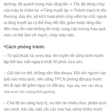
đường, độ quánh trong máu tăng lên ⇒ Tốc độ dòng chảy
của máu bị chậm lại ⇒Tăng huyết áp ⇒ Thành mạch bị tổn
thương, dày lên, sẽ kích hoạt phản ứng viêm tại chỗ, ngoài
ra tăng huyết áp có thể thay đổi đột, giảm hoặc tăng dẫn
đến máu lên não không đủ hoặc cung cấp lượng máu quá
mức có thể làm vỡ mạch, chảy máu não.
*Cách phòng tránh:
– Từ giã thuốc lá, rượu bia; rèn luyện lối sống lành mạnh,
tập thể dục mỗi ngày ít nhất 30 phút, vừa sức.
– Giữ ấm cơ thể, không nên tắm khuya. Đối với người cao
tuổi vào mùa lạnh, nên uống TPCN phòng đột quỵ trước
khi đi ngủ để giảm nguy cơ đột qu
ỵ.
Ngủ dậy nên vận động
nhẹ trước khi xuống khỏi giường.
– Chế độ ăn uống hợp lý, ưu tiên ăn nhiều thực phẩm tươi:
rau xanh, trái cây, ngũ cốc các loại hạt, uống nhiều nước