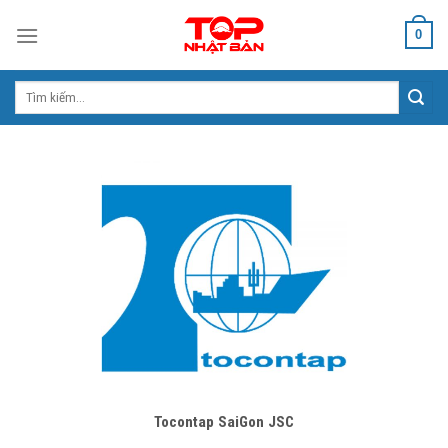
Skip
0
to
content
Tìm
kiếm:
Tocontap SaiGon JSC