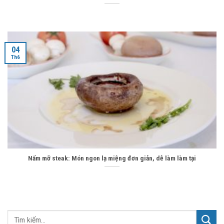
04
Th6
Nấm mỡ steak: Món ngon lạ miệng đơn giản, dễ làm làm tại