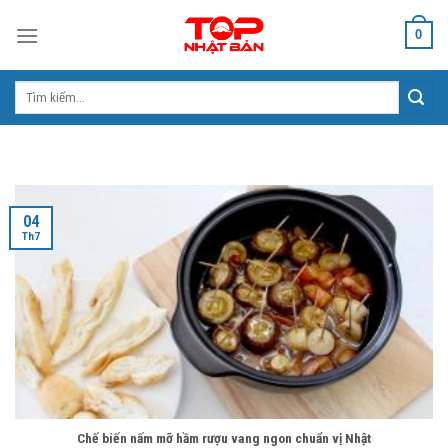
Skip
0
to
content
Tìm
kiếm:
04
Th7
Chế biến nấm mỡ hầm rượu vang ngon chuẩn vị Nhật