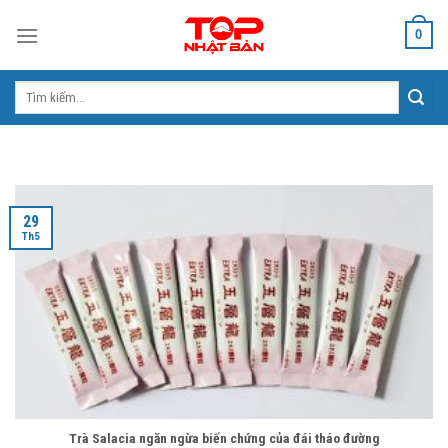
Skip
0
to
content
Tìm
kiếm:
29
Th5
Trà Salacia ngăn ngừa biến chứng của đái tháo đường