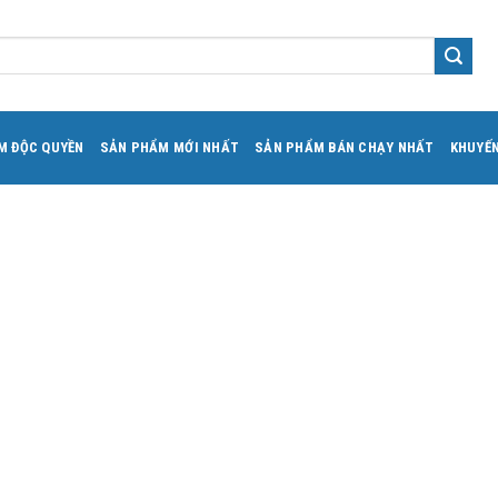
M ĐỘC QUYỀN
SẢN PHẨM MỚI NHẤT
SẢN PHẨM BÁN CHẠY NHẤT
KHUYẾN