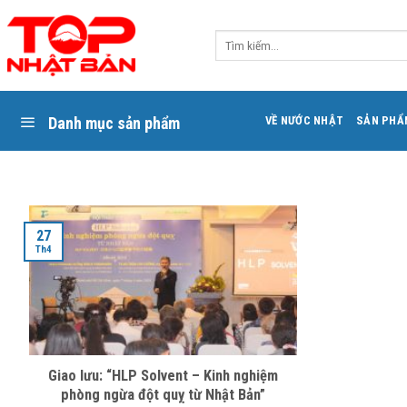
Skip
to
Tìm
content
kiếm:
Danh mục sản phẩm
VỀ NƯỚC NHẬT
SẢN PHẨ
27
Th4
Giao lưu: “HLP Solvent – Kinh nghiệm
phòng ngừa đột quỵ từ Nhật Bản”