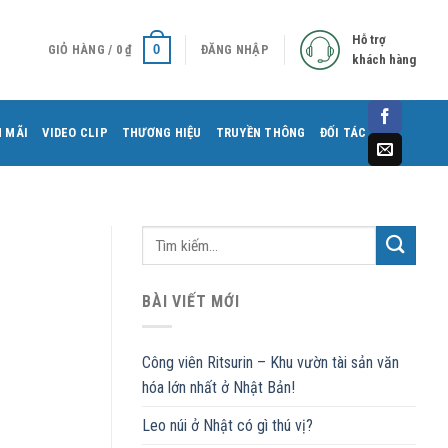
Hỗ trợ
0
GIỎ HÀNG /
0
₫
ĐĂNG NHẬP
khách hàng
 MÃI
VIDEO CLIP
THƯƠNG HIỆU
TRUYỀN THÔNG
ĐỐI TÁC
BÀI VIẾT MỚI
Công viên Ritsurin – Khu vườn tài sản văn
hóa lớn nhất ở Nhật Bản!
Leo núi ở Nhật có gì thú vị?