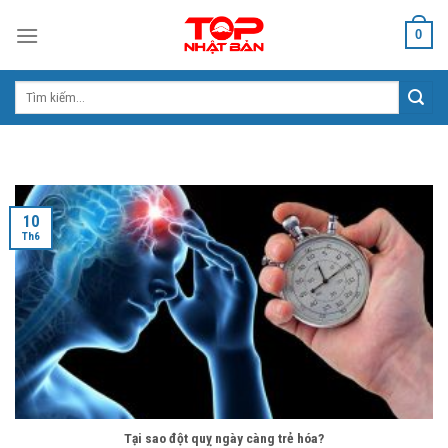
Skip
0
to
content
Tìm
kiếm:
10
Th6
Tại sao đột quỵ ngày càng trẻ hóa?