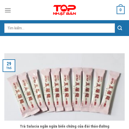
Skip
0
to
content
Tìm
kiếm:
29
Th5
Trà Salacia ngăn ngừa biến chứng của đái tháo đường