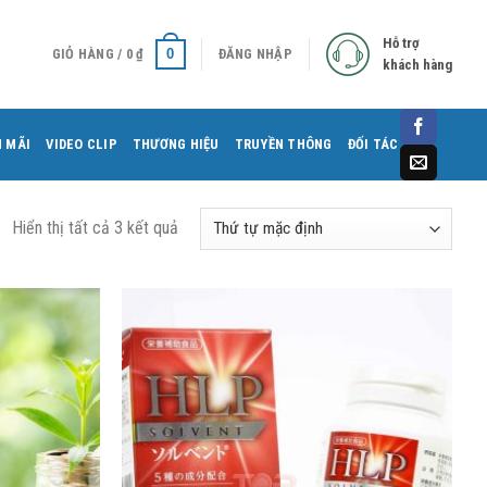
Hỗ trợ
0
GIỎ HÀNG /
0
₫
ĐĂNG NHẬP
khách hàng
 MÃI
VIDEO CLIP
THƯƠNG HIỆU
TRUYỀN THÔNG
ĐỐI TÁC
Hiển thị tất cả 3 kết quả