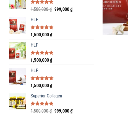
Được xếp
1,500,000
₫
999,000
₫
hạng
4.81
5
sao
HLP
Được xếp
1,500,000
₫
hạng
4.80
5 sao
HLP
Được xếp
1,500,000
₫
hạng
4.84
5
sao
HLP
Được xếp
1,500,000
₫
hạng
4.73
5 sao
Superior Collagen
Được xếp
1,500,000
₫
999,000
₫
hạng
4.88
5
sao