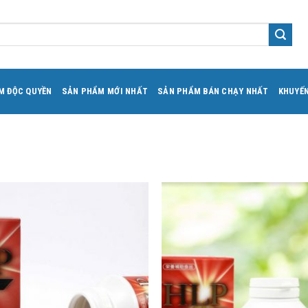
M ĐỘC QUYỀN
SẢN PHẨM MỚI NHẤT
SẢN PHẨM BÁN CHẠY NHẤT
KHUYẾN