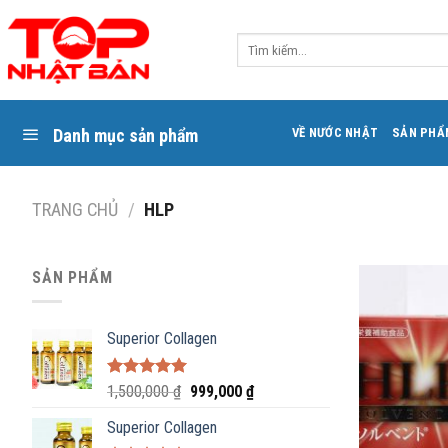
Skip
to
Tìm
content
kiếm:
Danh mục sản phẩm
VỀ NƯỚC NHẬT
SẢN PHẨ
TRANG CHỦ
/
HLP
SẢN PHẨM
Superior Collagen
Được xếp
1,500,000
₫
999,000
₫
hạng
4.85
5
sao
Superior Collagen